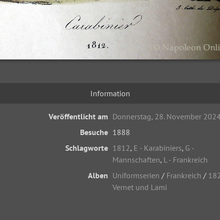
Information
Veröffentlicht am
Donnerstag, 28. November 202
Besuche
1888
Schlagworte
1812
,
E - Karabiniers
,
G -
Mannschaften
,
L - Frankreich
Alben
Uniformserien
/
Frankreich
/
18
Vernet und Lami