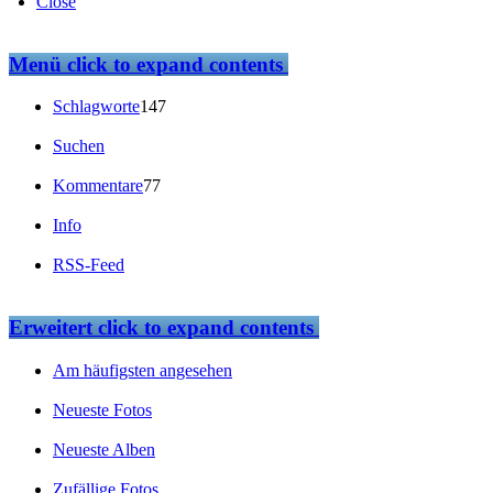
Close
Menü
click to expand contents
Schlagworte
147
Suchen
Kommentare
77
Info
RSS-Feed
Erweitert
click to expand contents
Am häufigsten angesehen
Neueste Fotos
Neueste Alben
Zufällige Fotos