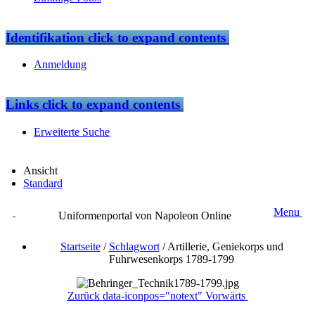
Identifikation
click to expand contents
Anmeldung
Links
click to expand contents
Erweiterte Suche
Ansicht
Standard
Menu
Uniformenportal von Napoleon Online
Startseite
/
Schlagwort
/
Artillerie, Geniekorps und
Fuhrwesenkorps 1789-1799
Zurück
data-iconpos="notext"
Vorwärts