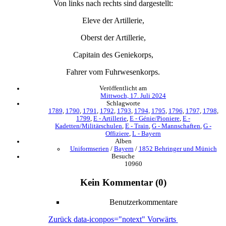
Von links nach rechts sind dargestellt:
Eleve der Artillerie,
Oberst der Artillerie,
Capitain des Geniekorps,
Fahrer vom Fuhrwesenkorps.
Veröffentlicht am
Mittwoch, 17. Juli 2024
Schlagworte
1789
,
1790
,
1791
,
1792
,
1793
,
1794
,
1795
,
1796
,
1797
,
1798
,
1799
,
E - Artillerie
,
E - Génie/Pioniere
,
E -
Kadetten/Militärschulen
,
E - Train
,
G - Mannschaften
,
G -
Offiziere
,
L - Bayern
Alben
Uniformserien
/
Bayern
/
1852 Behringer und Münich
Besuche
10960
Kein Kommentar (0)
Benutzerkommentare
Zurück
data-iconpos="notext"
Vorwärts