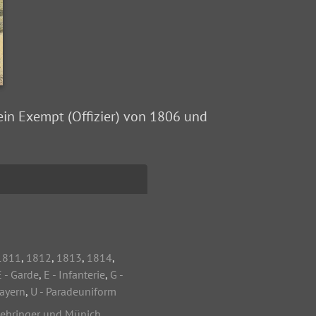
ein Exempt (Offizier) von 1806 und
1811
,
1812
,
1813
,
1814
,
E - Garde
,
E - Infanterie
,
G -
Bayern
,
U - Paradeuniform
ehringer und Münich