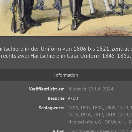
rtschiere in der Uniform von 1806 bis 1821, zentral 
rechts zwei Hartschiere in Gala-Uniform 1845-1852.
Information
Veröffentlicht am
Mittwoch, 17. Juli 2024
Besuche
9700
Schlagworte
1806
,
1807
,
1808
,
1809
,
1810
,
1815
,
1816
,
1817
,
1818
,
1819
,
Mannschaften
,
G - Offiziere
,
L - 
Alben
Uniformserien
/
Bayern
/
1852 B