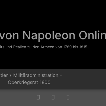
 von Napoleon Onli
its und Realien zu den Armeen von 1789 bis 1815.
tler
Militäradministration -
Oberkriegsrat 1800