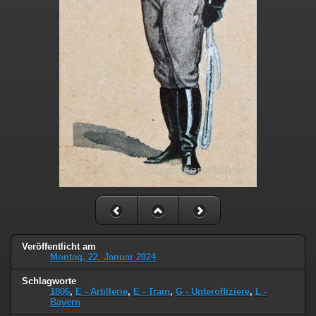
Veröffentlicht am
Montag, 22. Januar 2024
Schlagworte
1806
,
E - Artillerie
,
E - Train
,
G - Unteroffiziere
,
L -
Bayern