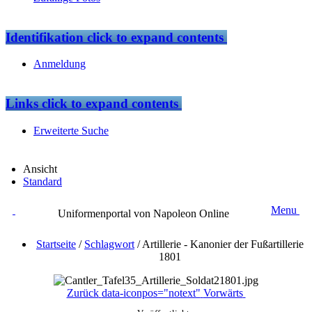
Identifikation
click to expand contents
Anmeldung
Links
click to expand contents
Erweiterte Suche
Ansicht
Standard
Menu
Uniformenportal von Napoleon Online
Startseite
/
Schlagwort
/
Artillerie - Kanonier der Fußartillerie
1801
Zurück
data-iconpos="notext"
Vorwärts