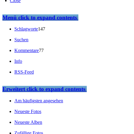
Close
Menü
click to expand contents
Schlagworte
147
Suchen
Kommentare
77
Info
RSS-Feed
Erweitert
click to expand contents
Am häufigsten angesehen
Neueste Fotos
Neueste Alben
Zufällige Fotos