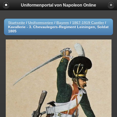
Uniformenportal von Napoleon Online
Startseite
/
Uniformserien
/
Bayern
/
1867-1919 Cantler
/
Kavallerie - 3. Chevaulegers-Regiment Leiningen, Soldat
1805