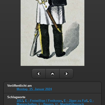
Veröffentlicht am
Montag, 15. Januar 2024
Schlagworte
1813
,
E - Freiwillige / Freikorps
,
E - Jäger zu Fuß
,
G -
Mannschaften
,
L - Bayern
,
U - Mantel/Überrock