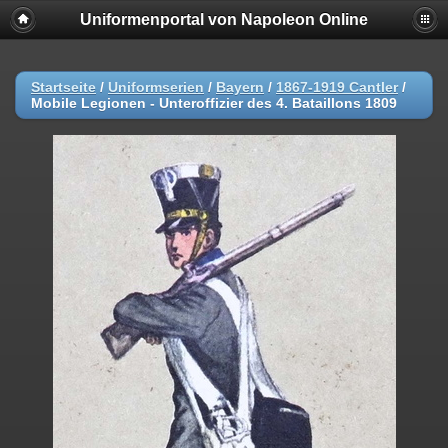
Uniformenportal von Napoleon Online
Startseite
/
Uniformserien
/
Bayern
/
1867-1919 Cantler
/
Mobile Legionen - Unteroffizier des 4. Bataillons 1809