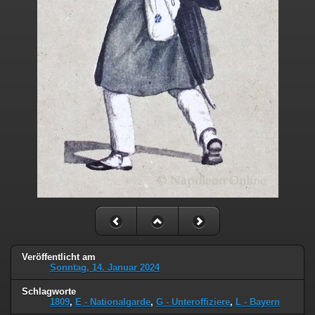
Veröffentlicht am
Sonntag, 14. Januar 2024
Schlagworte
1809
,
E - Nationalgarde
,
G - Unteroffiziere
,
L - Bayern