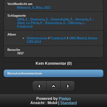
Veröffentlicht am
Mittwoch, 8. März 2023
Schlagworte
1804
,
E - Dragoner
,
E - Generalstab
,
E - Husaren
,
E -
Jäger zu Pferd
,
E - Kürassiere
,
G - Offiziere
,
L -
Frankreich
Alben
Uniformserien
/
Frankreich
/
1860 Marbot Armee
1789-1814
Besuche
7657
Kein Kommentar (0)
Benutzerkommentare
Powered by
Piwigo
Ansicht :
Mobil
|
Standard