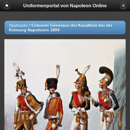
Uniformenportal von Napoleon Online
Startseite
/
Colonels Généraux der Kavallerie bei der
Krönung Napoleons 1804