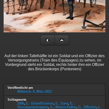
Auf der linken Tafelhälfte ist ein Soldat und ein Offizier des
Versorgungstrains (Train des Équipages) zu sehen, im
Vordergrund steht ein Soldat, rechts hinter ihm ein Offizier
des Brückenkorps (Pontoniers)
Veröffentlicht am
Mittwoch, 8. März 2023
Schlagworte
1806
,
E - Génie/Pioniere
,
E - Train
,
E -
Versorgungstruppen
,
G - Mannschaften
,
G - Offiziere
,
L