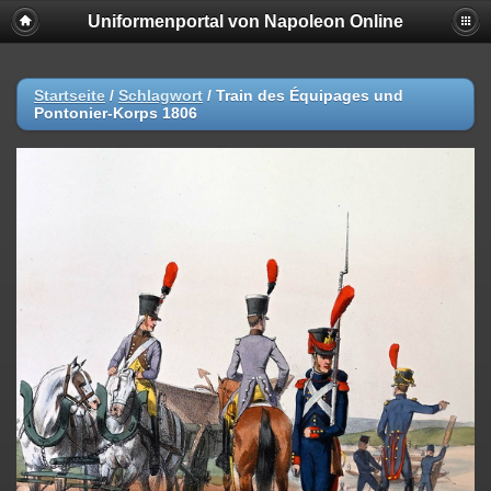
Uniformenportal von Napoleon Online
Startseite
/
Schlagwort
/
Train des Équipages und
Pontonier-Korps 1806