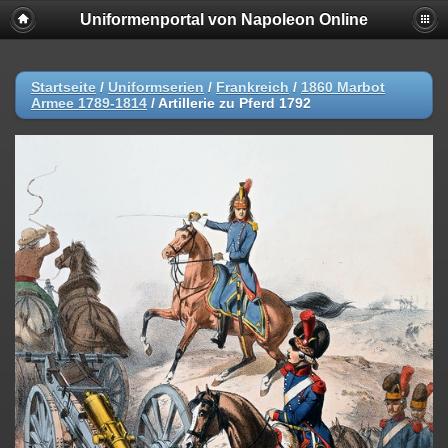
Uniformenportal von Napoleon Online
Startseite
/
Uniformserien
/
Frankreich
/
1860 Marbot
Armee 1789-1814
/
Artillerie zu Pferd 1792