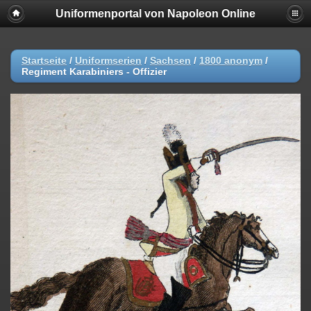
Uniformenportal von Napoleon Online
Startseite
/
Uniformserien
/
Sachsen
/
1800 anonym
/
Regiment Karabiniers - Offizier