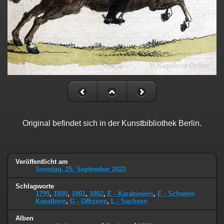
Original befindet sich in der Kunstbibliothek Berlin.
Veröffentlicht am
Sonntag, 25. September 2022
Schlagworte
1799
,
1800
,
1801
,
1802
,
E - Karabiniers
,
E - Schwere
Kavallerie
,
G - Offiziere
,
L - Sachsen
Alben