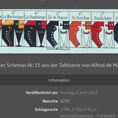
des Schemas Nr. 11 aus der Tafelserie von Alfred de 
Information
Veröffentlicht am
Montag, 6. Juni 2022
Besuche
6233
Schlagworte
1789
,
1790
,
1791
,
E -
Kolonialtruppen
,
L - Frankreich