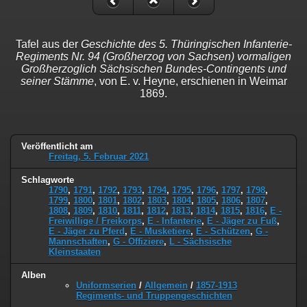
Tafel aus der
Geschichte des 5. Thüringischen Infanterie-
Regiments Nr. 94 (Großherzog von Sachsen) vormaligen
Großherzoglich Sächsischen Bundes-Contingents und
seiner Stämme
, von E. v. Heyne, erschienen in Weimar
1869.
Veröffentlicht am
Freitag, 5. Februar 2021
Schlagworte
1790
,
1791
,
1792
,
1793
,
1794
,
1795
,
1796
,
1797
,
1798
,
1799
,
1800
,
1801
,
1802
,
1803
,
1804
,
1805
,
1806
,
1807
,
1808
,
1809
,
1810
,
1811
,
1812
,
1813
,
1814
,
1815
,
1816
,
E -
Freiwillige / Freikorps
,
E - Infanterie
,
E - Jäger zu Fuß
,
E - Jäger zu Pferd
,
E - Musketiere
,
E - Schützen
,
G -
Mannschaften
,
G - Offiziere
,
L - Sächsische
Kleinstaaten
Alben
Uniformserien
/
Allgemein
/
1857-1913
Regiments- und Truppengeschichten