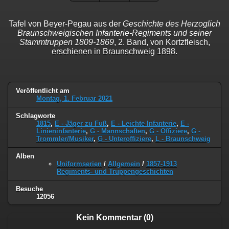
Tafel von Beyer-Pegau aus der
Geschichte des Herzoglich
Braunschweigischen Infanterie-Regiments und seiner
Stammtruppen 1809-1869
, 2. Band, von Kortzfleisch,
erschienen in Braunschweig 1898.
Veröffentlicht am
Montag, 1. Februar 2021
Schlagworte
1815
,
E - Jäger zu Fuß
,
E - Leichte Infanterie
,
E -
Linieninfanterie
,
G - Mannschaften
,
G - Offiziere
,
G -
Trommler/Musiker
,
G - Unteroffiziere
,
L - Braunschweig
Alben
Uniformserien
/
Allgemein
/
1857-1913
Regiments- und Truppengeschichten
Besuche
12056
Kein Kommentar (0)