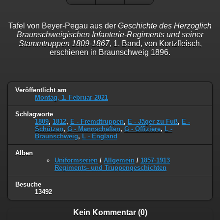
Tafel von Beyer-Pegau aus der
Geschichte des Herzoglich
Braunschweigischen Infanterie-Regiments und seiner
Stammtruppen 1809-1867
, 1. Band, von Kortzfleisch,
erschienen in Braunschweig 1896.
Veröffentlicht am
Montag, 1. Februar 2021
Schlagworte
1809
,
1812
,
E - Fremdtruppen
,
E - Jäger zu Fuß
,
E -
Schützen
,
G - Mannschaften
,
G - Offiziere
,
L -
Braunschweig
,
L - England
Alben
Uniformserien
/
Allgemein
/
1857-1913
Regiments- und Truppengeschichten
Besuche
13492
Kein Kommentar (0)