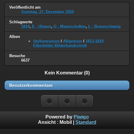
Veröffentlicht am
Sonntag, 27. Dezember 2020
Schlagworte
1814
,
E - Ulanen
,
G - Mannschaften
,
L - Braunschweig
Alben
Uniformserien
/
Allgemein
/
1813-1819
Elberfelder Bilderhandschrift
Besuche
6637
Kein Kommentar (0)
Benutzerkommentare
Powered by
Piwigo
Ansicht :
Mobil
|
Standard