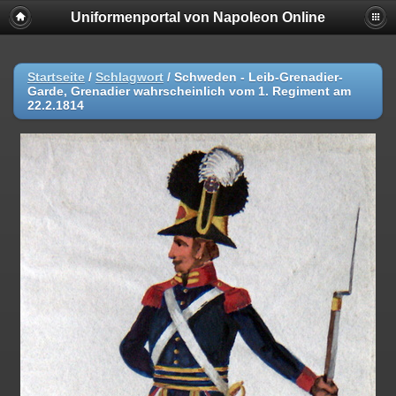
Uniformenportal von Napoleon Online
Startseite
/
Schlagwort
/
Schweden - Leib-Grenadier-
Garde, Grenadier wahrscheinlich vom 1. Regiment am
22.2.1814