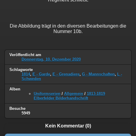
Die Abbildung trägt in den diversen Bearbeitungen die
Nummer 10b.
Veröffentlicht am
Donnerstag, 10. Dezember 2020
Schlagworte
1814
,
E - Garde
,
E - Grenadiere
,
G - Mannschaften
,
L -
Schweden
Alben
Uniformserien
/
Allgemein
/
1813-1819
Elberfelder Bilderhandschrift
Besuche
5949
Kein Kommentar (0)