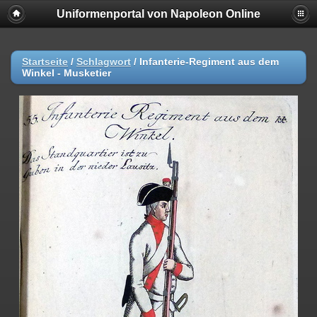
Uniformenportal von Napoleon Online
Startseite
/
Schlagwort
/
Infanterie-Regiment aus dem
Winkel - Musketier