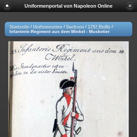
Uniformenportal von Napoleon Online
Startseite
/
Uniformserien
/
Sachsen
/
1797 Reilly
/
Infanterie-Regiment aus dem Winkel - Musketier