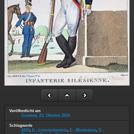
Veröffentlicht am
Sonntag, 25. Oktober 2020
Schlagworte
1815
,
E - Linieninfanterie
,
E - Musketiere
,
G -