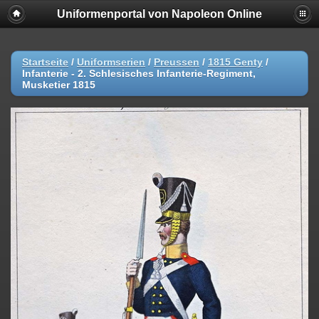
Uniformenportal von Napoleon Online
Startseite
/
Uniformserien
/
Preussen
/
1815 Genty
/
Infanterie - 2. Schlesisches Infanterie-Regiment,
Musketier 1815