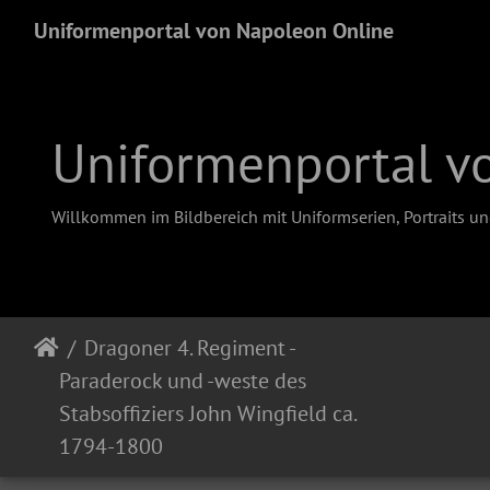
Uniformenportal von Napoleon Online
Uniformenportal v
Willkommen im Bildbereich mit Uniformserien, Portraits u
Dragoner 4. Regiment -
Paraderock und -weste des
Stabsoffiziers John Wingfield ca.
1794-1800