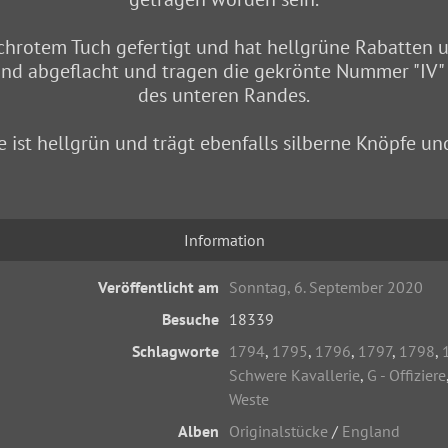
achrotem Tuch gefertigt und hat hellgrüne Rabatten 
sind abgeflacht und tragen die gekrönte Nummer "IV
des unteren Randes.
 ist hellgrün und trägt ebenfalls silberne Knöpfe un
Information
Veröffentlicht am
Sonntag, 6. September 2020
Besuche
18339
Schlagworte
1794
,
1795
,
1796
,
1797
,
1798
,
Schwere Kavallerie
,
G - Offiziere
Weste
Alben
Originalstücke
/
England