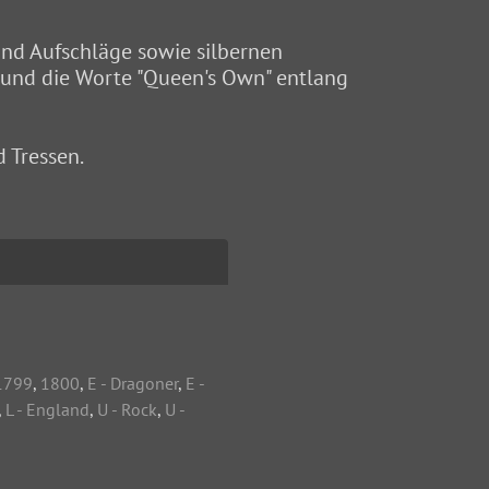
und Aufschläge sowie silbernen
" und die Worte "Queen's Own" entlang
d Tressen.
1799
,
1800
,
E - Dragoner
,
E -
,
L - England
,
U - Rock
,
U -