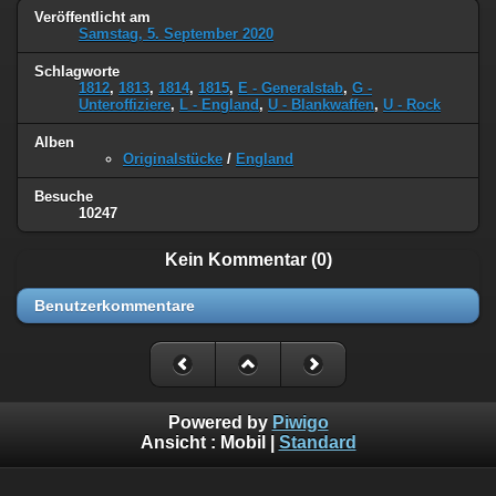
Veröffentlicht am
Samstag, 5. September 2020
Schlagworte
1812
,
1813
,
1814
,
1815
,
E - Generalstab
,
G -
Unteroffiziere
,
L - England
,
U - Blankwaffen
,
U - Rock
Alben
Originalstücke
/
England
Besuche
10247
Kein Kommentar (0)
Benutzerkommentare
Powered by
Piwigo
Ansicht :
Mobil
|
Standard
©
Napoleon Online
(Markus Stein)