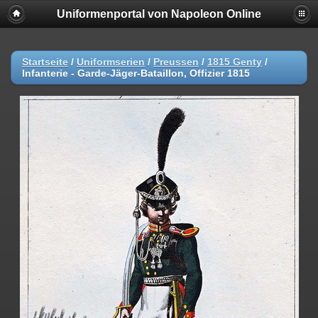
Uniformenportal von Napoleon Online
Startseite
/
Uniformserien
/
Preussen
/
1815 Genty
/
Infanterie - Garde-Jäger-Bataillon, Offizier 1815