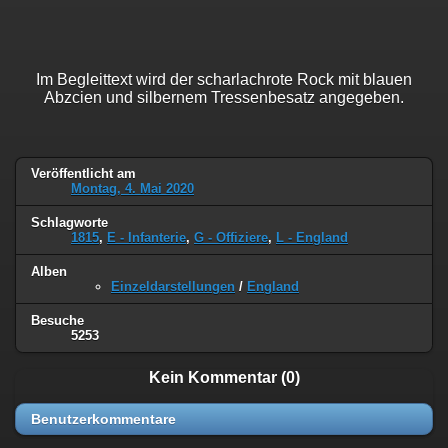
Im Begleittext wird der scharlachrote Rock mit blauen
Abzcien und silbernem Tressenbesatz angegeben.
Veröffentlicht am
Montag, 4. Mai 2020
Schlagworte
1815
,
E - Infanterie
,
G - Offiziere
,
L - England
Alben
Einzeldarstellungen
/
England
Besuche
5253
Kein Kommentar (0)
Benutzerkommentare