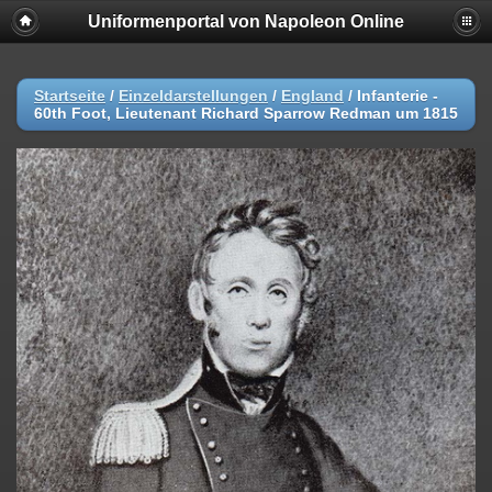
Uniformenportal von Napoleon Online
Startseite
/
Einzeldarstellungen
/
England
/
Infanterie -
60th Foot, Lieutenant Richard Sparrow Redman um 1815