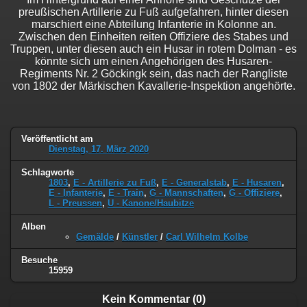
preußischen Artillerie zu Fuß aufgefahren, hinter diesen
marschiert eine Abteilung Infanterie in Kolonne an.
Zwischen den Einheiten reiten Offiziere des Stabes und
Truppen, unter diesen auch ein Husar in rotem Dolman - es
könnte sich um einen Angehörigen des Husaren-
Regiments Nr. 2 Göckingk sein, das nach der Rangliste
von 1802 der Märkischen Kavallerie-Inspektion angehörte.
Veröffentlicht am
Dienstag, 17. März 2020
Schlagworte
1803
,
E - Artillerie zu Fuß
,
E - Generalstab
,
E - Husaren
,
E - Infanterie
,
E - Train
,
G - Mannschaften
,
G - Offiziere
,
L - Preussen
,
U - Kanone/Haubitze
Alben
Gemälde
/
Künstler
/
Carl Wilhelm Kolbe
Besuche
15959
Kein Kommentar (0)