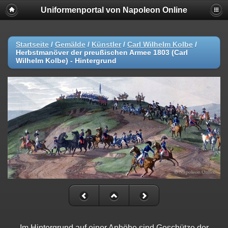
Uniformenportal von Napoleon Online
Startseite
/
Gemälde
/
Künstler
/
Carl Wilhelm Kolbe
/
Herbstmanöver der preußischen Armee 1803 (Carl
Wilhelm Kolbe) - Hintergrund
Im Hintergrund auf einer Anhöhe sind Geschütze der