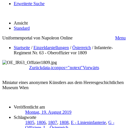
Erweiterte Suche
Ansicht
Standard
Uniformenportal von Napoleon Online
Menu
Startseite
/
Einzeldarstellungen
/
Österreich
/
Infanterie-
Regiment Nr. 63 - Oberoffizier vor 1809
Zurück
data-iconpos="notext"
Vorwärts
Miniatur eines anonymen Künstlers aus dem Heeresgeschichtlichen
Museum Wien
Veröffentlicht am
Montag, 19. August 2019
Schlagworte
1805
,
1806
,
1807
,
1808
,
E - Linieninfanterie
,
G -
Offiziere
,
L - Österreich