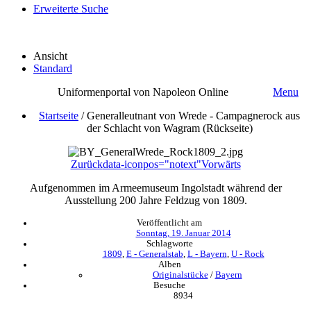
Erweiterte Suche
Ansicht
Standard
Uniformenportal von Napoleon Online
Menu
Startseite
/
Generalleutnant von Wrede - Campagnerock aus
der Schlacht von Wagram (Rückseite)
Zurück
data-iconpos="notext"
Vorwärts
Aufgenommen im Armeemuseum Ingolstadt während der
Ausstellung 200 Jahre Feldzug von 1809.
Veröffentlicht am
Sonntag, 19. Januar 2014
Schlagworte
1809
,
E - Generalstab
,
L - Bayern
,
U - Rock
Alben
Originalstücke
/
Bayern
Besuche
8934