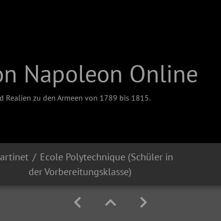
on Napoleon Online
nd Realien zu den Armeen von 1789 bis 1815.
artinet
Ecole Polytechnique (Schüler in
der Vorbereitungsklasse)