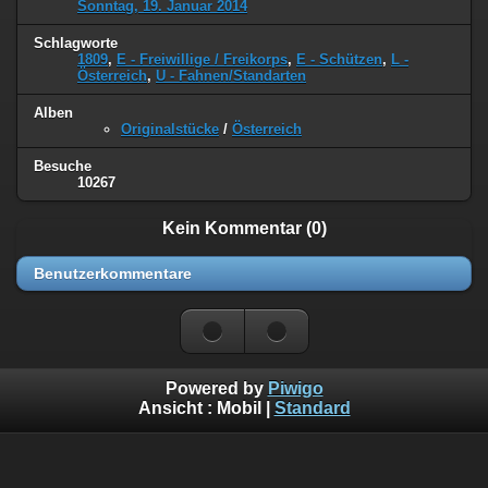
Sonntag, 19. Januar 2014
Schlagworte
1809
,
E - Freiwillige / Freikorps
,
E - Schützen
,
L -
Österreich
,
U - Fahnen/Standarten
Alben
Originalstücke
/
Österreich
Besuche
10267
Kein Kommentar (0)
Benutzerkommentare
Powered by
Piwigo
Ansicht :
Mobil
|
Standard
©
Napoleon Online
(Markus Stein)