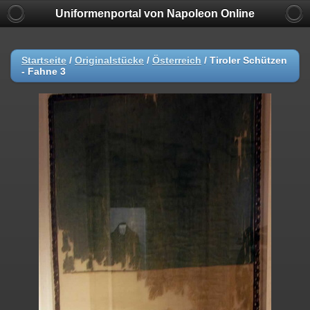
Uniformenportal von Napoleon Online
Startseite
/
Originalstücke
/
Österreich
/
Tiroler Schützen
- Fahne 3