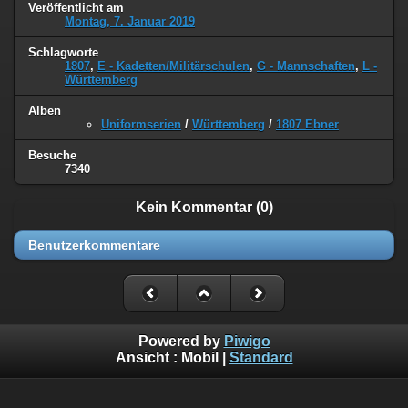
Veröffentlicht am
Montag, 7. Januar 2019
Schlagworte
1807
,
E - Kadetten/Militärschulen
,
G - Mannschaften
,
L -
Württemberg
Alben
Uniformserien
/
Württemberg
/
1807 Ebner
Besuche
7340
Kein Kommentar (0)
Benutzerkommentare
Powered by
Piwigo
Ansicht :
Mobil
|
Standard
©
Napoleon Online
(Markus Stein)