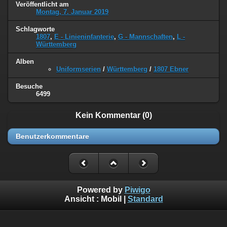
Veröffentlicht am
Montag, 7. Januar 2019
Schlagworte
1807
,
E - Linieninfanterie
,
G - Mannschaften
,
L -
Württemberg
Alben
Uniformserien
/
Württemberg
/
1807 Ebner
Besuche
6499
Kein Kommentar (0)
Benutzerkommentare
Powered by
Piwigo
Ansicht :
Mobil
|
Standard
©
Napoleon Online
(Markus Stein)