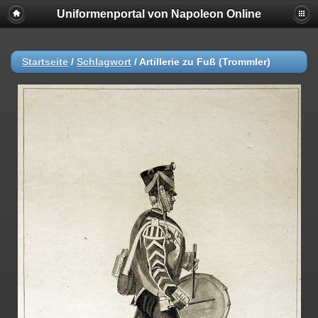
Uniformenportal von Napoleon Online
Startseite
/
Schlagwort
/
Artillerie zu Fuß (Trommler)