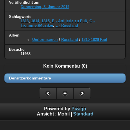
Veröffentlicht am
Donnerstag, 3. Januar 2019
Schlagworte
1813
,
1814
,
1815
,
E - Artillerie zu Fuß
,
G -
Trommler/Musiker
,
L - Russland
Alben
Uniformserien
/
Russland
/
1815-1820 Kiel
Besuche
11968
Kein Kommentar (0)
Benutzerkommentare
Powered by
Piwigo
Ansicht :
Mobil
|
Standard
©
Napoleon Online
(Markus Stein)