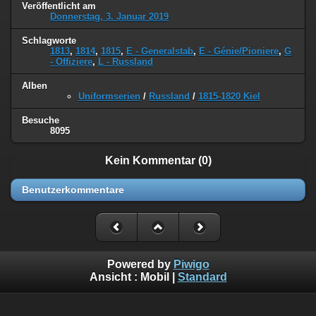
Veröffentlicht am
Donnerstag, 3. Januar 2019
Schlagworte
1813
,
1814
,
1815
,
E - Generalstab
,
E - Génie/Pioniere
,
G
- Offiziere
,
L - Russland
Alben
Uniformserien
/
Russland
/
1815-1820 Kiel
Besuche
8095
Kein Kommentar (0)
Benutzerkommentare
Powered by
Piwigo
Ansicht :
Mobil
|
Standard
©
Napoleon Online
(Markus Stein)