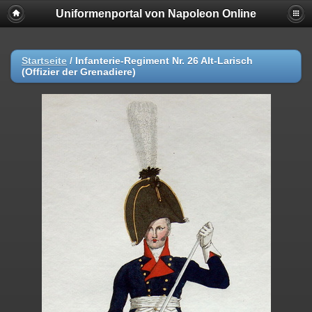
Uniformenportal von Napoleon Online
Startseite
/
Infanterie-Regiment Nr. 26 Alt-Larisch
(Offizier der Grenadiere)