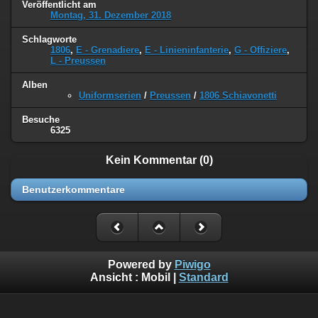
Veröffentlicht am
Montag, 31. Dezember 2018
Schlagworte
1806
,
E - Grenadiere
,
E - Linieninfanterie
,
G - Offiziere
,
L - Preussen
Alben
Uniformserien
/
Preussen
/
1806 Schiavonetti
Besuche
6325
Kein Kommentar (0)
Benutzerkommentare
Powered by
Piwigo
Ansicht :
Mobil
|
Standard
©
Napoleon Online
(Markus Stein)