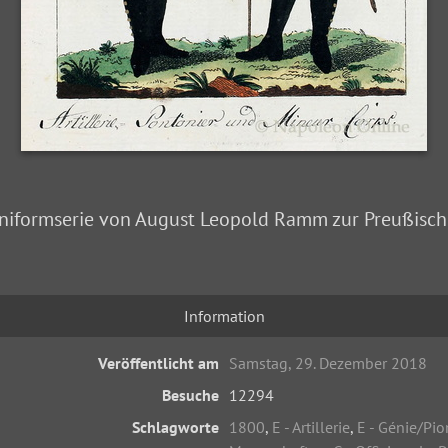
Uniformserie von August Leopold Ramm zur Preußisc
Information
Veröffentlicht am
Samstag, 29. Dezember 2018
Besuche
12294
Schlagworte
1800
,
E - Artillerie
,
E - Génie/Pio