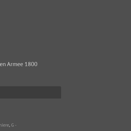
hen Armee 1800
niere
,
G -