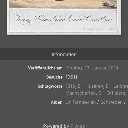
Information
Veröffentlicht am
Montag, 13. Januar 2014
Besuche
10611
Schlagworte
1810
,
E - Husaren
,
E - Leicht
Mannschaften
,
G - Offiziere
,
Alben
Uniformserien
/
Schweden
/
Powered by
Piwigo