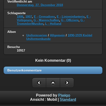
Veröffentlicht am
Donnerstag, 27. Dezember 2018
Schlagworte
1806
,
1807
,
E - Grenadiere
,
E - Linieninfanterie
,
E -
Voltigeure
,
G - Mannschaften
,
G - Offiziere
,
G -
Trommler/Musiker
,
L - Holland
Alben
Uniformserien
/
Allgemein
/
1890-1939 Knötel
Uniformenkunde
Besuche
10917
Kein Kommentar (0)
Benutzerkommentare
Powered by
Piwigo
Ansicht :
Mobil
|
Standard