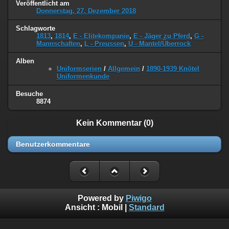
Veröffentlicht am
Donnerstag, 27. Dezember 2018
Schlagworte
1813
,
1814
,
E - Elitekompanie
,
E - Jäger zu Pferd
,
G -
Mannschaften
,
L - Preussen
,
U - Mantel/Überrock
Alben
Uniformserien
/
Allgemein
/
1890-1939 Knötel
Uniformenkunde
Besuche
8874
Kein Kommentar (0)
Benutzerkommentare
Powered by
Piwigo
Ansicht :
Mobil
|
Standard