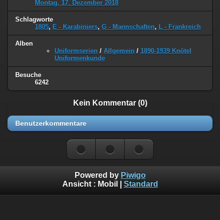
Montag, 17. Dezember 2018
Schlagworte
1805
,
E - Karabiniers
,
G - Mannschaften
,
L - Frankreich
Alben
Uniformserien
/
Allgemein
/
1890-1939 Knötel
Uniformenkunde
Besuche
6242
Kein Kommentar (0)
Benutzerkommentare
Powered by
Piwigo
Ansicht :
Mobil
|
Standard
©
Napoleon Online
(Markus Stein)