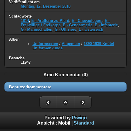
Veröffentlicht am
Montag, 17. Dezember 2018
Schlagworte
1814
,
E - Artillerie zu Pferd
,
E - Chevaulegers
,
E -
Freiwillige / Freikorps
,
E - Gendarmerie
,
E - Infanterie
,
G - Mannschaften
,
G - Offiziere
,
L - Österreich
Alben
Uniformserien
/
Allgemein
/
1890-1939 Knötel
Uniformenkunde
Besuche
11947
Kein Kommentar (0)
Benutzerkommentare
Powered by
Piwigo
Ansicht :
Mobil
|
Standard