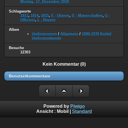
Montag, 17. Dezember 2018
Schlagworte
1813
,
1814
,
1815
,
E - Ulanen
,
G - Mannschaften
,
G -
Offiziere
,
L - Bayern
Alben
Uniformserien
/
Allgemein
/
1890-1939 Knötel
Uniformenkunde
Besuche
12303
Kein Kommentar (0)
Benutzerkommentare
Powered by
Piwigo
Ansicht :
Mobil
|
Standard
©
Napoleon Online
(Markus Stein)