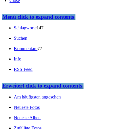
Close
Menü
click to expand contents
Schlagworte
147
Suchen
Kommentare
77
Info
RSS-Feed
Erweitert
click to expand contents
Am häufigsten angesehen
Neueste Fotos
Neueste Alben
Zufällige Fotos