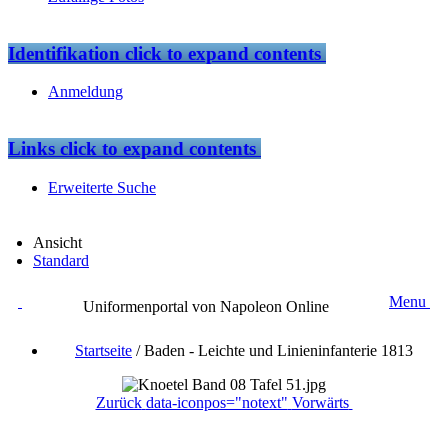
Identifikation
click to expand contents
Anmeldung
Links
click to expand contents
Erweiterte Suche
Ansicht
Standard
Menu
Uniformenportal von Napoleon Online
Startseite
/
Baden - Leichte und Linieninfanterie 1813
Zurück
data-iconpos="notext"
Vorwärts