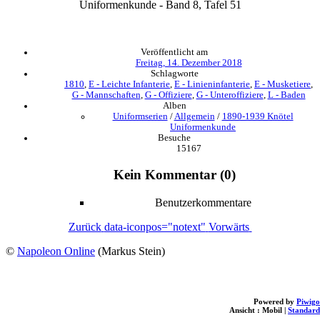
Uniformenkunde - Band 8, Tafel 51
Veröffentlicht am
Freitag, 14. Dezember 2018
Schlagworte
1810
,
E - Leichte Infanterie
,
E - Linieninfanterie
,
E - Musketiere
,
G - Mannschaften
,
G - Offiziere
,
G - Unteroffiziere
,
L - Baden
Alben
Uniformserien
/
Allgemein
/
1890-1939 Knötel
Uniformenkunde
Besuche
15167
Kein Kommentar (0)
Benutzerkommentare
Zurück
data-iconpos="notext"
Vorwärts
©
Napoleon Online
(Markus Stein)
Powered by
Piwigo
Ansicht :
Mobil
|
Standard