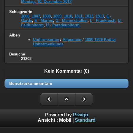
Montag, 10. Dezember 2018
Schlagworte
1806
,
1807
,
1808
,
1809
,
1810
,
1811
,
1812
,
1813
,
E -
Garde
,
E - Marine
,
G - Mannschaften
,
L - Frankreich
,
U -
Felduniform
,
U - Paradeuniform
Alben
Uniformserien
/
Allgemein
/
1890-1939 Knötel
Uniformenkunde
Besuche
21203
Kein Kommentar (0)
Benutzerkommentare
Powered by
Piwigo
Ansicht :
Mobil
|
Standard