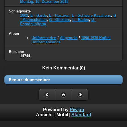
Montag, 10. Dezember 2018
Schlagworte
1802
,
E - Garde
,
E - Husaren
,
E - Schwere Kavallerie
,
G
- Mannschaften
,
G - Offiziere
,
L - Baden
,
U -
Paradeuniform
Alben
Uniformserien
/
Allgemein
/
1890-1939 Knötel
Uniformenkunde
Besuche
14744
Kein Kommentar (0)
Benutzerkommentare
Powered by
Piwigo
Ansicht :
Mobil
|
Standard