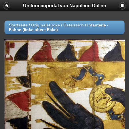
Uniformenportal von Napoleon Online
Startseite
/
Originalstücke
/
Österreich
/
Infanterie -
Fahne (linke obere Ecke)