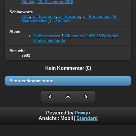
Montag, 10. Dezember 2018
Schlagworte
1815
,
E - Dragoner
,
E - Husaren
,
E - Karabiniers
,
G -
Mannschaften
,
L - Holland
Alben
Uniformserien
/
Allgemein
/
1890-1939 Knötel
Uniformenkunde
Besuche
7602
Kein Kommentar (0)
Benutzerkommentare
Powered by
Piwigo
Ansicht :
Mobil
|
Standard
©
Napoleon Online
(Markus Stein)