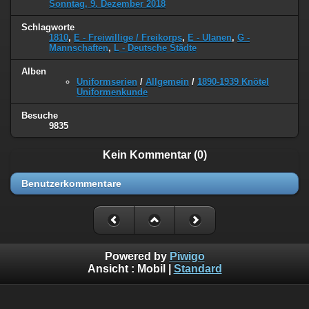
Sonntag, 9. Dezember 2018
Schlagworte
1810
,
E - Freiwillige / Freikorps
,
E - Ulanen
,
G -
Mannschaften
,
L - Deutsche Städte
Alben
Uniformserien
/
Allgemein
/
1890-1939 Knötel
Uniformenkunde
Besuche
9835
Kein Kommentar (0)
Benutzerkommentare
Powered by
Piwigo
Ansicht :
Mobil
|
Standard
©
Napoleon Online
(Markus Stein)