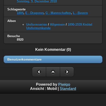
Sonntag, 9. Dezember 2018
Schlagworte
1804
,
E - Dragoner
,
G - Mannschaften
,
L - Bayern
Alben
Uniformserien
/
Allgemein
/
1890-1939 Knötel
Uniformenkunde
Besuche
8920
Kein Kommentar (0)
Benutzerkommentare
Powered by
Piwigo
Ansicht :
Mobil
|
Standard
©
Napoleon Online
(Markus Stein)